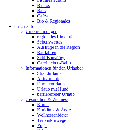
Fischrestaurants
Bistros
Bars
Cafés
Bio & Regionales
Ihr Urlaub
Unternehmungen
regionales Einkaufen
Sehenswertes
Ausflüge in die Region
Radfahren
Schiffsausflüge
Carolinchen-Bahn
Informationen für den Urlauber
Strandurlaub
Aktivurlaub
Familienurlaub
Urlaub mit Hund
barrierefreier Urlaub
Gesundheit & Wellness
Kuren
Kurklinik & Ärzte
Wellnessanbieter
Terrainkurwege
Yoga