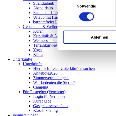
Einwilligungsauswahl
Strandurlaub
Notwendig
Aktivurlaub
Familienurlaub
Urlaub mit Hund
barrierefreier Urlaub
Gesundheit & Wellness
Kuren
Kurklinik & Ärzte
Ablehnen
Wellnessanbieter
Terrainkurwege
Yoga
Klima
Unterkünfte
Unterkünfte
Hier nach freien Unterkünften suchen
Angebote2026
Zimmervermittlungen
Was bedeuten die Sterne?
Camping
Für Gastgeber (Vermieter)
Login für Vermieter
Kurabgabe
Gastgeberverzeichnis
Klassifizierung
Veranstaltungen