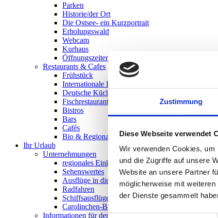
Parken
Historie/der Ort
Die Ostsee- ein Kurzportrait
Erholungswald
Webcam
Kurhaus
Öffnungszeiten
Restaurants & Cafes
Frühstück
Internationale Küche
Deutsche Küche
Fischrestaurants
Zustimmung
Bistros
Bars
Cafés
Diese Webseite verwendet 
Bio & Regionales
Ihr Urlaub
Wir verwenden Cookies, um I
Unternehmungen
und die Zugriffe auf unsere 
regionales Einkaufen
Sehenswertes
Website an unsere Partner fü
Ausflüge in die Region
möglicherweise mit weiteren
Radfahren
der Dienste gesammelt habe
Schiffsausflüge
Carolinchen-Bahn
Informationen für den Urlauber