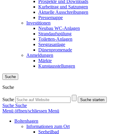
Prospekte und Downloads
Kurbeitrag und Satzungen
Aktuelle Ausschreibungen
Pressemappe
Investitionen
Neubau WC-Anlagen
Strandaufspülung
Toiletten-Anlagen
Seegrasanlage
Dünenpromenade
Anmeldungen
Märkte
Kunstausstellungen
Suche
Suche
Suche
Suche starten
Suche
Suche
Menü öffnen/schliessen
Menü
Boltenhagen
Informationen zum Ort
Seeheilbad