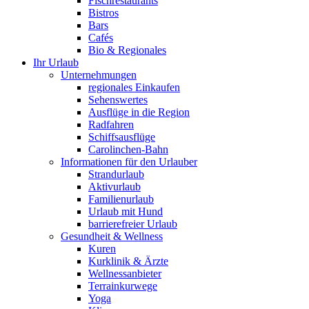
Fischrestaurants
Bistros
Bars
Cafés
Bio & Regionales
Ihr Urlaub
Unternehmungen
regionales Einkaufen
Sehenswertes
Ausflüge in die Region
Radfahren
Schiffsausflüge
Carolinchen-Bahn
Informationen für den Urlauber
Strandurlaub
Aktivurlaub
Familienurlaub
Urlaub mit Hund
barrierefreier Urlaub
Gesundheit & Wellness
Kuren
Kurklinik & Ärzte
Wellnessanbieter
Terrainkurwege
Yoga