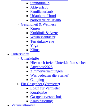
Strandurlaub
Aktivurlaub
Familienurlaub
Urlaub mit Hund
barrierefreier Urlaub
Gesundheit & Wellness
Kuren
Kurklinik & Ärzte
Wellnessanbieter
Terrainkurwege
Yoga
Klima
Unterkünfte
Unterkünfte
Hier nach freien Unterkünften suchen
Angebote2026
Zimmervermittlungen
Was bedeuten die Sterne?
Camping
Für Gastgeber (Vermieter)
Login für Vermieter
Kurabgabe
Gastgeberverzeichnis
Klassifizierung
Veranstaltungen