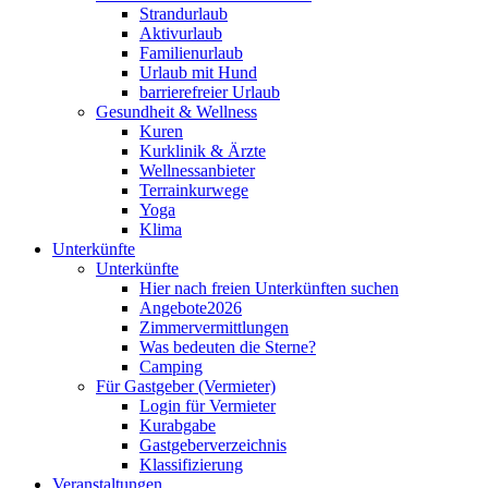
Strandurlaub
Aktivurlaub
Familienurlaub
Urlaub mit Hund
barrierefreier Urlaub
Gesundheit & Wellness
Kuren
Kurklinik & Ärzte
Wellnessanbieter
Terrainkurwege
Yoga
Klima
Unterkünfte
Unterkünfte
Hier nach freien Unterkünften suchen
Angebote2026
Zimmervermittlungen
Was bedeuten die Sterne?
Camping
Für Gastgeber (Vermieter)
Login für Vermieter
Kurabgabe
Gastgeberverzeichnis
Klassifizierung
Veranstaltungen