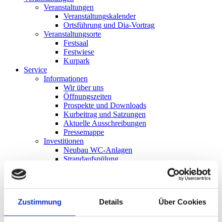
Veranstaltungen
Veranstaltungskalender
Ortsführung und Dia-Vortrag
Veranstaltungsorte
Festsaal
Festwiese
Kurpark
Service
Informationen
Wir über uns
Öffnungszeiten
Prospekte und Downloads
Kurbeitrag und Satzungen
Aktuelle Ausschreibungen
Pressemappe
Investitionen
Neubau WC-Anlagen
Strandaufspülung
Toiletten-Anlagen
Seegrasanlage
Dünenpromenade
Anmeldungen
Zustimmung
Details
Über Cookies
Märkte
Kunstausstellungen