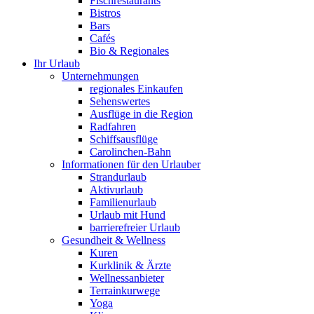
Fischrestaurants
Bistros
Bars
Cafés
Bio & Regionales
Ihr Urlaub
Unternehmungen
regionales Einkaufen
Sehenswertes
Ausflüge in die Region
Radfahren
Schiffsausflüge
Carolinchen-Bahn
Informationen für den Urlauber
Strandurlaub
Aktivurlaub
Familienurlaub
Urlaub mit Hund
barrierefreier Urlaub
Gesundheit & Wellness
Kuren
Kurklinik & Ärzte
Wellnessanbieter
Terrainkurwege
Yoga