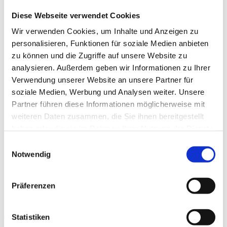
Suche
Diese Webseite verwendet Cookies
Suche
Wir verwenden Cookies, um Inhalte und Anzeigen zu
Suche
Suche starten
personalisieren, Funktionen für soziale Medien anbieten
zu können und die Zugriffe auf unsere Website zu
Boltenhagen
Service
analysieren. Außerdem geben wir Informationen zu Ihrer
Informationen
Verwendung unserer Website an unsere Partner für
Prospekte und Downloads
soziale Medien, Werbung und Analysen weiter. Unsere
Prospekte aus Boltenhagen downloaden
Partner führen diese Informationen möglicherweise mit
weiteren Daten zusammen, die Sie ihnen bereitgestellt
oder bestellen
haben oder die sie im Rahmen Ihrer Nutzung der Dienste
gesammelt haben.
Holen Sie sich das Ostseebad Boltenhagen nach
Einwilligungsauswahl
Hause
Notwendig
Sie können nachfolgend Prospekte und Kataloge aus dem
Ostseebad Boltenhagen downloaden oder weiter unten auf dieser
Präferenzen
Seite über das Kontaktformular bestellen.
Statistiken