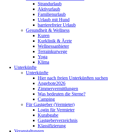
Strandurlaub
Aktivurlaub
Familienurlaub
Urlaub mit Hund
barrierefreier Urlaub
Gesundheit & Wellness
Kuren
Kurklinik & Ärzte
Wellnessanbieter
Terrainkurwege
Yoga
Klima
Unterkünfte
Unterkünfte
Hier nach freien Unterkünften suchen
Angebote2026
Zimmervermittlungen
Was bedeuten die Sterne?
Camping
Für Gastgeber (Vermieter)
Login für Vermieter
Kurabgabe
Gastgeberverzeichnis
Klassifizierung
Veranstaltungen