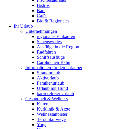
Fischrestaurants
Bistros
Bars
Cafés
Bio & Regionales
Ihr Urlaub
Unternehmungen
regionales Einkaufen
Sehenswertes
Ausflüge in die Region
Radfahren
Schiffsausflüge
Carolinchen-Bahn
Informationen für den Urlauber
Strandurlaub
Aktivurlaub
Familienurlaub
Urlaub mit Hund
barrierefreier Urlaub
Gesundheit & Wellness
Kuren
Kurklinik & Ärzte
Wellnessanbieter
Terrainkurwege
Yoga