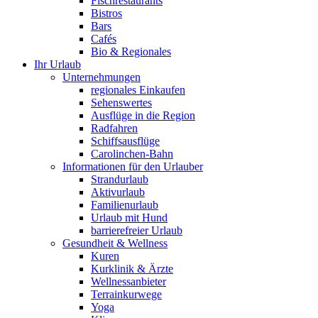
Fischrestaurants
Bistros
Bars
Cafés
Bio & Regionales
Ihr Urlaub
Unternehmungen
regionales Einkaufen
Sehenswertes
Ausflüge in die Region
Radfahren
Schiffsausflüge
Carolinchen-Bahn
Informationen für den Urlauber
Strandurlaub
Aktivurlaub
Familienurlaub
Urlaub mit Hund
barrierefreier Urlaub
Gesundheit & Wellness
Kuren
Kurklinik & Ärzte
Wellnessanbieter
Terrainkurwege
Yoga