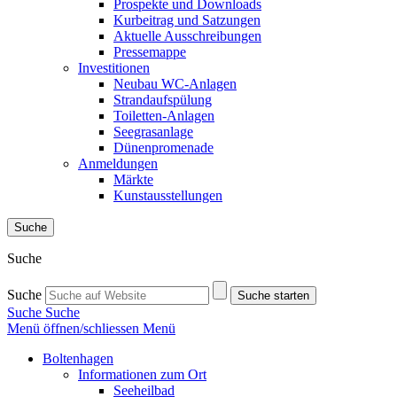
Prospekte und Downloads
Kurbeitrag und Satzungen
Aktuelle Ausschreibungen
Pressemappe
Investitionen
Neubau WC-Anlagen
Strandaufspülung
Toiletten-Anlagen
Seegrasanlage
Dünenpromenade
Anmeldungen
Märkte
Kunstausstellungen
Suche
Suche
Suche
Suche starten
Suche
Suche
Menü öffnen/schliessen
Menü
Boltenhagen
Informationen zum Ort
Seeheilbad