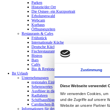
Parken
Historie/der Ort
Die Ostsee- ein Kurzportrait
Erholungswald
Webcam
Kurhaus
Öffnungszeiten
Restaurants & Cafes
Frühstück
Internationale Küche
Deutsche Küche
Fischrestaurants
Bistros
Bars
Cafés
Bio & Regionales
Zustimmung
Ihr Urlaub
Unternehmungen
regionales Einkaufen
Diese Webseite verwendet 
Sehenswertes
Ausflüge in die Region
Wir verwenden Cookies, um I
Radfahren
und die Zugriffe auf unsere 
Schiffsausflüge
Carolinchen-Bahn
Website an unsere Partner fü
Informationen für den Urlauber