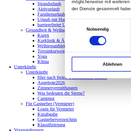
möglicherweise mit weiteren
Strandurlaub
der Dienste gesammelt habe
Aktivurlaub
Familienurlaub
Urlaub mit Hund
Einwilligungsauswahl
barrierefreier Urlaub
Notwendig
Gesundheit & Wellness
Kuren
Kurklinik & Ärzte
Wellnessanbieter
Terrainkurwege
Yoga
Klima
Ablehnen
Unterkünfte
Unterkünfte
Hier nach freien Unterkünften suchen
Angebote2026
Zimmervermittlungen
Was bedeuten die Sterne?
Camping
Für Gastgeber (Vermieter)
Login für Vermieter
Kurabgabe
Gastgeberverzeichnis
Klassifizierung
Veranstaltungen