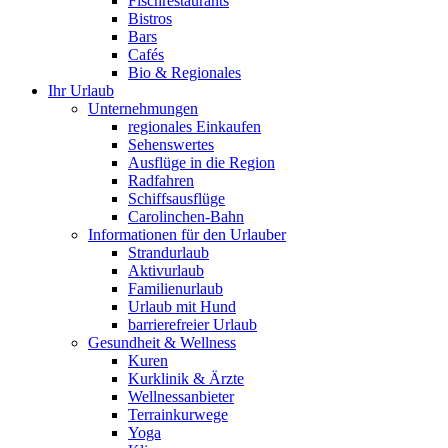
Fischrestaurants
Bistros
Bars
Cafés
Bio & Regionales
Ihr Urlaub
Unternehmungen
regionales Einkaufen
Sehenswertes
Ausflüge in die Region
Radfahren
Schiffsausflüge
Carolinchen-Bahn
Informationen für den Urlauber
Strandurlaub
Aktivurlaub
Familienurlaub
Urlaub mit Hund
barrierefreier Urlaub
Gesundheit & Wellness
Kuren
Kurklinik & Ärzte
Wellnessanbieter
Terrainkurwege
Yoga