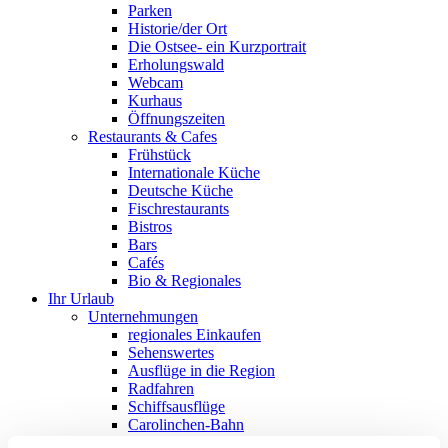
Parken
Historie/der Ort
Die Ostsee- ein Kurzportrait
Erholungswald
Webcam
Kurhaus
Öffnungszeiten
Restaurants & Cafes
Frühstück
Internationale Küche
Deutsche Küche
Fischrestaurants
Bistros
Bars
Cafés
Bio & Regionales
Ihr Urlaub
Unternehmungen
regionales Einkaufen
Sehenswertes
Ausflüge in die Region
Radfahren
Schiffsausflüge
Carolinchen-Bahn
Informationen für den Urlauber