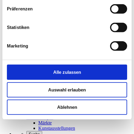
Veranstaltungen
Präferenzen
Veranstaltungskalender
Ortsführung und Dia-Vortrag
Veranstaltungsorte
Festsaal
Statistiken
Festwiese
Kurpark
Service
Marketing
Informationen
Wir über uns
Öffnungszeiten
Prospekte und Downloads
Kurbeitrag und Satzungen
Alle zulassen
Aktuelle Ausschreibungen
Pressemappe
Investitionen
Auswahl erlauben
Neubau WC-Anlagen
Strandaufspülung
Toiletten-Anlagen
Seegrasanlage
Ablehnen
Dünenpromenade
Anmeldungen
Märkte
Kunstausstellungen