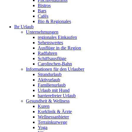
Fischrestaurants
Bistros
Bars
Cafés
Bio & Regionales
Ihr Urlaub
Unternehmungen
regionales Einkaufen
Sehenswertes
Ausflüge in die Region
Radfahren
Schiffsausflüge
Carolinchen-Bahn
Informationen für den Urlauber
Strandurlaub
Aktivurlaub
Familienurlaub
Urlaub mit Hund
barrierefreier Urlaub
Gesundheit & Wellness
Kuren
Kurklinik & Ärzte
Wellnessanbieter
Terrainkurwege
Yoga