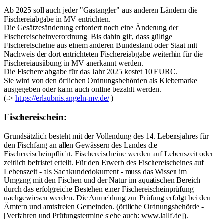
Ab 2025 soll auch jeder "Gastangler" aus anderen Ländern die
Fischereiabgabe in MV entrichten.
Die Gesätzesänderung erfordert noch eine Änderung der
Fischereischeinverordnung. Bis dahin gilt, dass gültige
Fischereischeine aus einem anderen Bundesland oder Staat mit
Nachweis der dort entrichteten Fischereiabgabe weiterhin für die
Fischereiausübung in MV anerkannt werden.
Die Fischereiabgabe für das Jahr 2025 kostet 10 EURO.
Sie wird von den örtlichen Ordnungsbehörden als Klebemarke
ausgegeben oder kann auch online bezahlt werden.
(->
https://erlaubnis.angeln-mv.de/
)
Fischereischein:
Grundsätzlich besteht mit der Vollendung des 14. Lebensjahres für
den Fischfang an allen Gewässern des Landes die
Fischereischeinpflicht
. Fischereischeine werden auf Lebenszeit oder
zeitlich befristet erteilt. Für den Erwerb des Fischereischeines auf
Lebenszeit - als Sachkundedokument - muss das Wissen im
Umgang mit den Fischen und der Natur im aquatischen Bereich
durch das erfolgreiche Bestehen einer Fischereischeinprüfung
nachgewiesen werden. Die Anmeldung zur Prüfung erfolgt bei den
Ämtern und amtsfreien Gemeinden. (örtliche Ordnungsbehörde -
[Verfahren und Prüfungstermine siehe auch: www.lallf.de]).