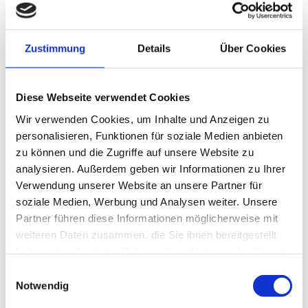
Strandurlaub
Aktivurlaub
Familienurlaub
Urlaub mit Hund
Zustimmung
Details
Über Cookies
barrierefreier Urlaub
Gesundheit & Wellness
Kuren
Kurklinik & Ärzte
Diese Webseite verwendet Cookies
Wellnessanbieter
Wir verwenden Cookies, um Inhalte und Anzeigen zu
Terrainkurwege
Yoga
personalisieren, Funktionen für soziale Medien anbieten
Klima
zu können und die Zugriffe auf unsere Website zu
Unterkünfte
analysieren. Außerdem geben wir Informationen zu Ihrer
Unterkünfte
Hier nach freien Unterkünften suchen
Verwendung unserer Website an unsere Partner für
Angebote2026
soziale Medien, Werbung und Analysen weiter. Unsere
Zimmervermittlungen
Partner führen diese Informationen möglicherweise mit
Was bedeuten die Sterne?
Camping
weiteren Daten zusammen, die Sie ihnen bereitgestellt
Für Gastgeber (Vermieter)
haben oder die sie im Rahmen Ihrer Nutzung der Dienste
Login für Vermieter
gesammelt haben.
Kurabgabe
Einwilligungsauswahl
Gastgeberverzeichnis
Notwendig
Klassifizierung
Veranstaltungen