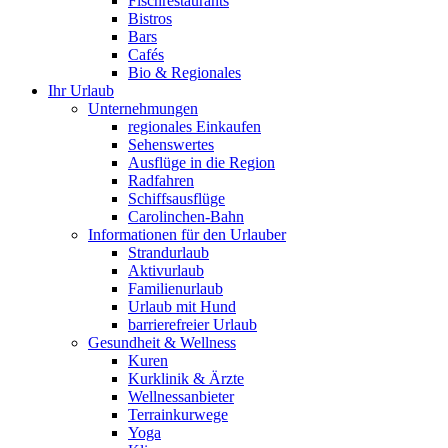
Fischrestaurants
Bistros
Bars
Cafés
Bio & Regionales
Ihr Urlaub
Unternehmungen
regionales Einkaufen
Sehenswertes
Ausflüge in die Region
Radfahren
Schiffsausflüge
Carolinchen-Bahn
Informationen für den Urlauber
Strandurlaub
Aktivurlaub
Familienurlaub
Urlaub mit Hund
barrierefreier Urlaub
Gesundheit & Wellness
Kuren
Kurklinik & Ärzte
Wellnessanbieter
Terrainkurwege
Yoga