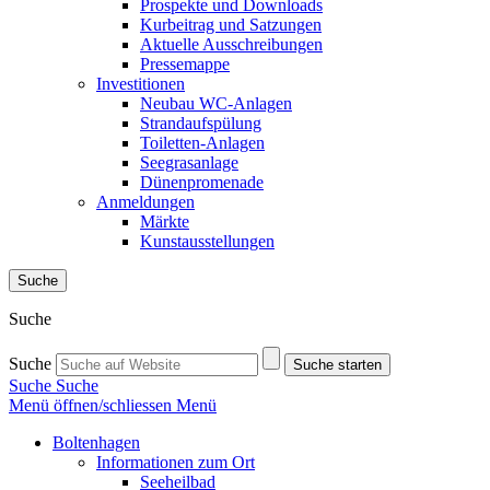
Prospekte und Downloads
Kurbeitrag und Satzungen
Aktuelle Ausschreibungen
Pressemappe
Investitionen
Neubau WC-Anlagen
Strandaufspülung
Toiletten-Anlagen
Seegrasanlage
Dünenpromenade
Anmeldungen
Märkte
Kunstausstellungen
Suche
Suche
Suche
Suche starten
Suche
Suche
Menü öffnen/schliessen
Menü
Boltenhagen
Informationen zum Ort
Seeheilbad