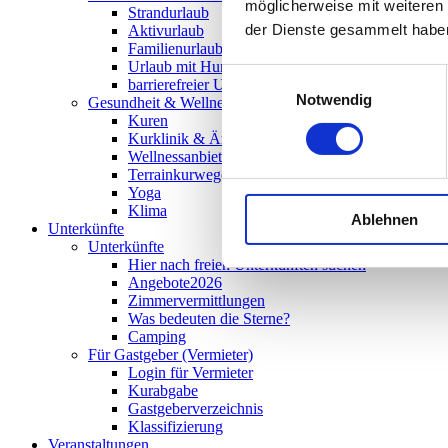
möglicherweise mit weiteren
Strandurlaub
der Dienste gesammelt habe
Aktivurlaub
Familienurlaub
Urlaub mit Hund
Einwilligungsauswahl
barrierefreier Urlaub
Notwendig
Gesundheit & Wellness
Kuren
Kurklinik & Ärzte
Wellnessanbieter
Terrainkurwege
Yoga
Klima
Ablehnen
Unterkünfte
Unterkünfte
Hier nach freien Unterkünften suchen
Angebote2026
Zimmervermittlungen
Was bedeuten die Sterne?
Camping
Für Gastgeber (Vermieter)
Login für Vermieter
Kurabgabe
Gastgeberverzeichnis
Klassifizierung
Veranstaltungen