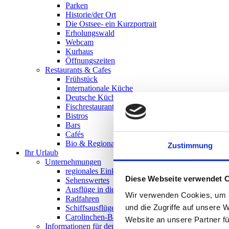
Parken
Historie/der Ort
Die Ostsee- ein Kurzportrait
Erholungswald
Webcam
Kurhaus
Öffnungszeiten
Restaurants & Cafes
Frühstück
Internationale Küche
Deutsche Küche
Fischrestaurants
Bistros
Bars
Cafés
Bio & Regionales
Zustimmung
Ihr Urlaub
Unternehmungen
regionales Einkaufen
Diese Webseite verwendet 
Sehenswertes
Ausflüge in die Region
Wir verwenden Cookies, um I
Radfahren
und die Zugriffe auf unsere 
Schiffsausflüge
Carolinchen-Bahn
Website an unsere Partner fü
Informationen für den Urlauber