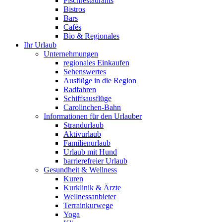
Fischrestaurants
Bistros
Bars
Cafés
Bio & Regionales
Ihr Urlaub
Unternehmungen
regionales Einkaufen
Sehenswertes
Ausflüge in die Region
Radfahren
Schiffsausflüge
Carolinchen-Bahn
Informationen für den Urlauber
Strandurlaub
Aktivurlaub
Familienurlaub
Urlaub mit Hund
barrierefreier Urlaub
Gesundheit & Wellness
Kuren
Kurklinik & Ärzte
Wellnessanbieter
Terrainkurwege
Yoga