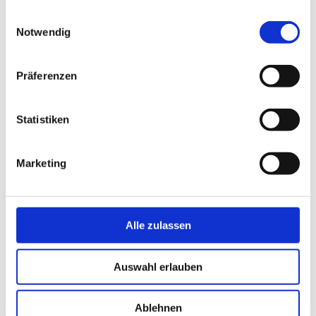
Strandurlaub
gesammelt haben.
Einwilligungsauswahl
Aktivurlaub
Notwendig
Familienurlaub
Urlaub mit Hund
barrierefreier Urlaub
Gesundheit & Wellness
Präferenzen
Kuren
Kurklinik & Ärzte
Wellnessanbieter
Statistiken
Terrainkurwege
Yoga
Klima
Unterkünfte
Marketing
Unterkünfte
Hier nach freien Unterkünften suchen
Angebote2026
Zimmervermittlungen
Was bedeuten die Sterne?
Alle zulassen
Camping
Für Gastgeber (Vermieter)
Login für Vermieter
Auswahl erlauben
Kurabgabe
Gastgeberverzeichnis
Klassifizierung
Ablehnen
Veranstaltungen