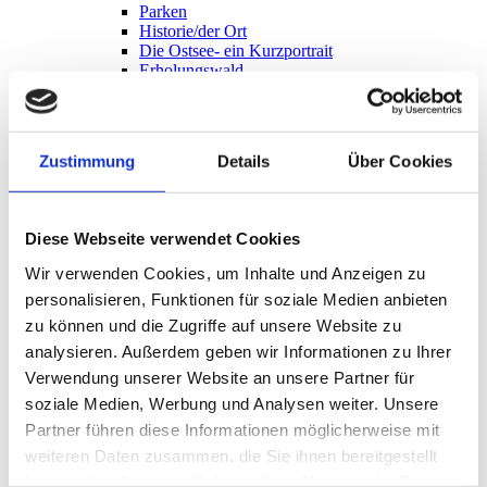
Parken
Historie/der Ort
Die Ostsee- ein Kurzportrait
Erholungswald
Webcam
Kurhaus
Öffnungszeiten
Restaurants & Cafes
Zustimmung
Details
Über Cookies
Frühstück
Internationale Küche
Deutsche Küche
Fischrestaurants
Diese Webseite verwendet Cookies
Bistros
Bars
Wir verwenden Cookies, um Inhalte und Anzeigen zu
Cafés
personalisieren, Funktionen für soziale Medien anbieten
Bio & Regionales
Ihr Urlaub
zu können und die Zugriffe auf unsere Website zu
Unternehmungen
analysieren. Außerdem geben wir Informationen zu Ihrer
regionales Einkaufen
Verwendung unserer Website an unsere Partner für
Sehenswertes
Ausflüge in die Region
soziale Medien, Werbung und Analysen weiter. Unsere
Radfahren
Partner führen diese Informationen möglicherweise mit
Schiffsausflüge
weiteren Daten zusammen, die Sie ihnen bereitgestellt
Carolinchen-Bahn
Informationen für den Urlauber
haben oder die sie im Rahmen Ihrer Nutzung der Dienste