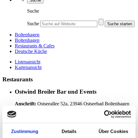
Suche
Suche
Suche
Suche starten
Boltenhagen
Boltenhagen
Restaurants & Cafes
Deutsche Küche
Listenansicht
Kartenansicht
Restaurants
Ostwind Broiler Bar und Events
Anschrift:
Ostseeallee 52a, 23946 Ostseebad Boltenhagen
Tel.:
038825-373190
https://www.sommerlaune-boltenhagen.de/
Villa Seebach - Hotel & Restaurant
Zustimmung
Details
Über Cookies