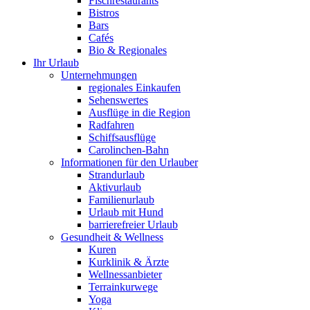
Fischrestaurants
Bistros
Bars
Cafés
Bio & Regionales
Ihr Urlaub
Unternehmungen
regionales Einkaufen
Sehenswertes
Ausflüge in die Region
Radfahren
Schiffsausflüge
Carolinchen-Bahn
Informationen für den Urlauber
Strandurlaub
Aktivurlaub
Familienurlaub
Urlaub mit Hund
barrierefreier Urlaub
Gesundheit & Wellness
Kuren
Kurklinik & Ärzte
Wellnessanbieter
Terrainkurwege
Yoga