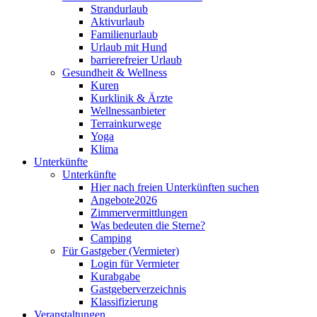
Strandurlaub
Aktivurlaub
Familienurlaub
Urlaub mit Hund
barrierefreier Urlaub
Gesundheit & Wellness
Kuren
Kurklinik & Ärzte
Wellnessanbieter
Terrainkurwege
Yoga
Klima
Unterkünfte
Unterkünfte
Hier nach freien Unterkünften suchen
Angebote2026
Zimmervermittlungen
Was bedeuten die Sterne?
Camping
Für Gastgeber (Vermieter)
Login für Vermieter
Kurabgabe
Gastgeberverzeichnis
Klassifizierung
Veranstaltungen