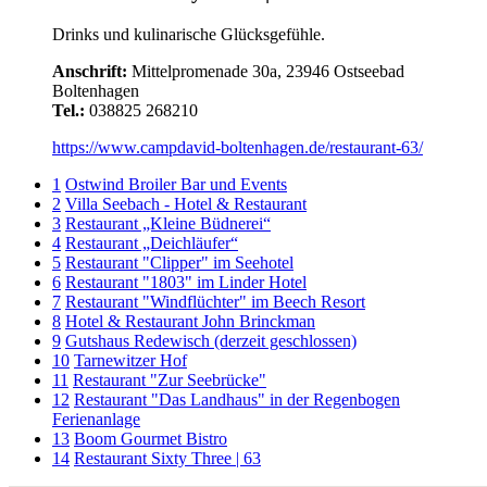
Drinks und kulinarische Glücksgefühle.
Anschrift:
Mittelpromenade 30a, 23946 Ostseebad
Boltenhagen
Tel.:
038825 268210
https://www.campdavid-boltenhagen.de/restaurant-63/
1
Ostwind Broiler Bar und Events
2
Villa Seebach - Hotel & Restaurant
3
Restaurant „Kleine Büdnerei“
4
Restaurant „Deichläufer“
5
Restaurant "Clipper" im Seehotel
6
Restaurant "1803" im Linder Hotel
7
Restaurant "Windflüchter" im Beech Resort
8
Hotel & Restaurant John Brinckman
9
Gutshaus Redewisch (derzeit geschlossen)
10
Tarnewitzer Hof
11
Restaurant "Zur Seebrücke"
12
Restaurant "Das Landhaus" in der Regenbogen
Ferienanlage
13
Boom Gourmet Bistro
14
Restaurant Sixty Three | 63