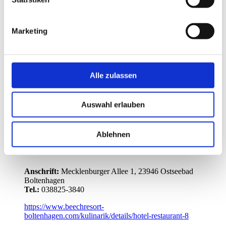
Reservierung nur auf Anfrage.
Marketing
Anschrift:
Ostseeallee 1, 23946 Ostseebad Boltenhagen
Tel.:
038825-500
https://www.seehotel-boltenhagen.de/de/gastronomie-
restaurant/restaurant-essen-trinken-ostsee-
Alle zulassen
Restaurant "1803" im Linder Hotel
Auswahl erlauben
Anschrift:
Baltische Allee 1, 23946 Ostseebad Boltenhagen
Tel.:
038825-3840
https://lindnerhotels.com/hotels/lindner-hotel-boltenhagen
Ablehnen
Restaurant "Windflüchter" im Beech Resort
Anschrift:
Mecklenburger Allee 1, 23946 Ostseebad
Boltenhagen
Tel.:
038825-3840
https://www.beechresort-
boltenhagen.com/kulinarik/details/hotel-restaurant-8